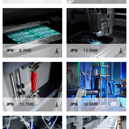
JPG
8.3MB
JPG
12.9MB
JPG
10.7MB
JPG
16.6MB