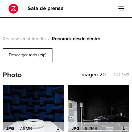
Sala de prensa
Recursos multimedia
/
Roborock desde dentro
Descargar todo (.zip)
Photo
Imagen 20
241.3MB
JPG
7.9MB
JPG
9.2MB